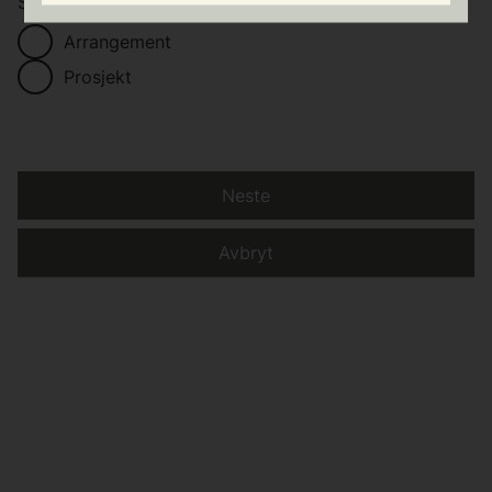
Søker du midler til et arrangement eller et prosjekt?
*
Arrangement
Prosjekt
Neste
Avbryt