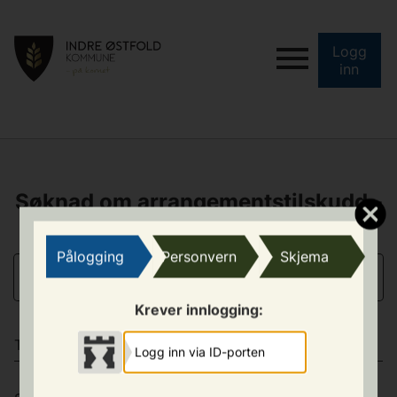
Logg
inn
Søknad om arrangementstilskudd -
underskuddsgaranti
Pålogging
Personvern
Skjema
ANSVARLIG FOR ARRANGEMENTET
Krever innlogging:
TYPE ARRANGEMENT
Logg inn via ID-porten