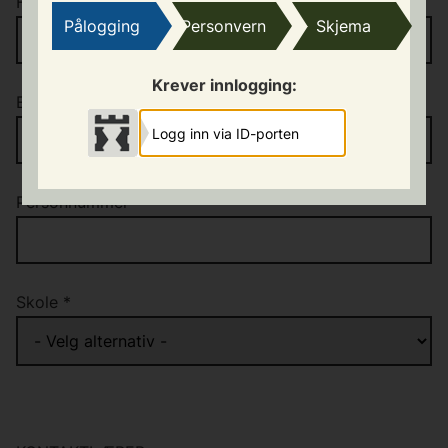
Fornavn
*
Pålogging
Personvern
Skjema
Krever innlogging:
Etternavn
*
Logg inn via ID-porten
Personnummer
*
Skole
*