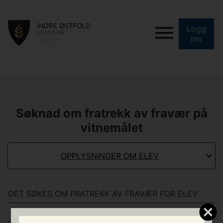
Logg
inn
Søknad om fratrekk av fravær på
vitnemålet
OPPLYSNINGER OM ELEV
DET SØKES OM FRATREKK AV FRAVÆR FOR ELEV