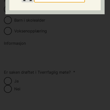
Henvisningen gjelder
*
Barn i barnehagealder
Barn i skolealder
Voksenopplæring
Informasjon
Er saken drøftet i Tverrfaglig møte?
*
Ja
Nei