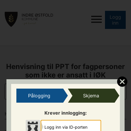
Logg
inn
Henvisning til PPT for fagpersoner
som ikke er ansatt i IØK
INFORMASJON OM INNSENDER
Pålogging
Skjema
Krever innlogging:
HENVISNING
Logg inn via ID-porten