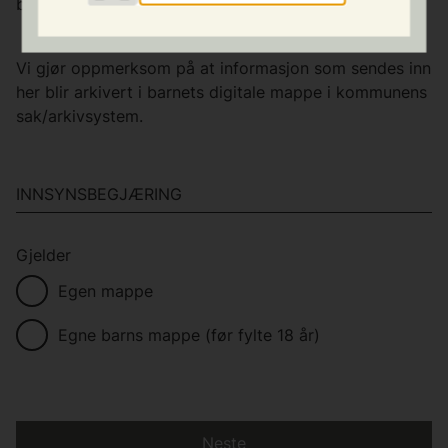
barneverntjenesten i Indre Østfold kommune.
Vi gjør oppmerksom på at informasjon som sendes inn
her blir arkivert i barnets digitale mappe i kommunens
sak/arkivsystem.
INNSYNSBEGJÆRING
Gjelder
Egen mappe
Egne barns mappe (før fylte 18 år)
Neste