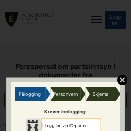
Logg
inn
Forespørsel om partsinnsyn i
dokumenter fra
barneverntjenesten
Pålogging
Personvern
Skjema
FORESPØRSEL
Krever innlogging:
Gjelder for barn som har vært tilknyttet
Logg inn via ID-porten