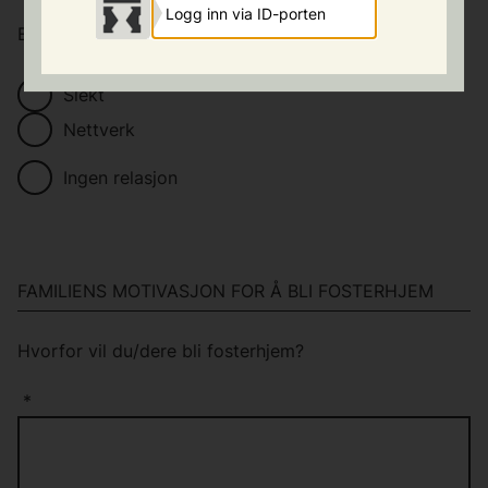
Logg inn via ID-porten
Er det et kjent barn dere ønsker å bli forsterhjem for?
*
Slekt
Nettverk
Ingen relasjon
FAMILIENS MOTIVASJON FOR Å BLI FOSTERHJEM
Hvorfor vil du/dere bli fosterhjem?
*