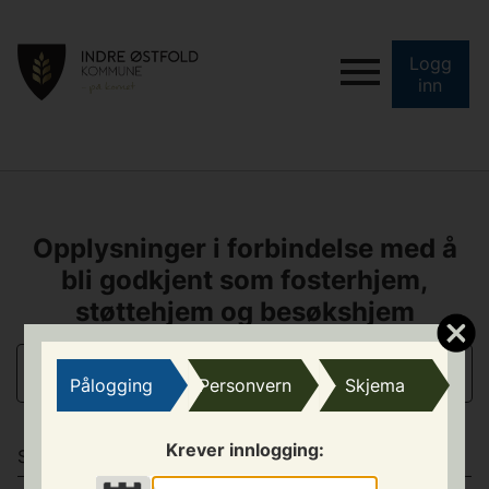
Logg
inn
Opplysninger i forbindelse med å
bli godkjent som fosterhjem,
støttehjem og besøkshjem
MOTIVASJON
Pålogging
Personvern
Skjema
Krever innlogging:
SLEKT/NETTVERK