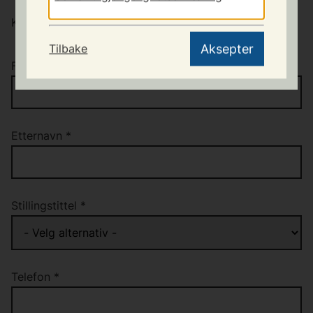
Kontaktperson
Aksepter
Tilbake
Fornavn
*
Etternavn
*
Stillingstittel
*
Telefon
*