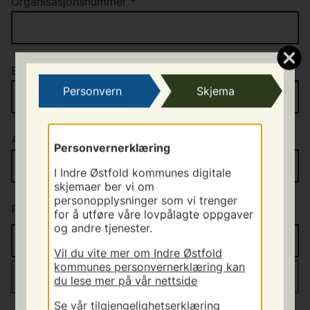
Organisasjonsnummer
*
Barnehagens navn
*
Personvern
Skjema
Adresse
*
Personvernerklæring
I Indre Østfold kommunes digitale
skjemaer ber vi om
personopplysninger som vi trenger
Postnr
*
/
sted
*
for å utføre våre lovpålagte oppgaver
og andre tjenester.
Vil du vite mer om Indre Østfold
kommunes personvernerklæring kan
du lese mer på vår nettside
Se vår tilgjengelighetserklæring