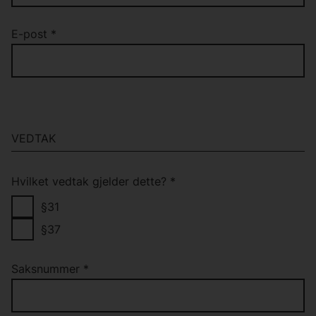
E-post
*
VEDTAK
Hvilket vedtak gjelder dette?
*
§31
§37
Saksnummer
*